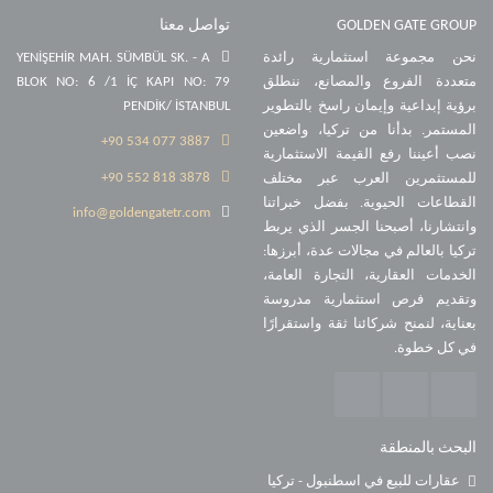
GOLDEN GATE GROUP
تواصل معنا
نحن مجموعة استثمارية رائدة
YENİŞEHİR MAH. SÜMBÜL SK. - A
متعددة الفروع والمصانع، ننطلق
BLOK NO: 6 /1 İÇ KAPI NO: 79
برؤية إبداعية وإيمان راسخ بالتطوير
PENDİK/ İSTANBUL
المستمر. بدأنا من تركيا، واضعين
+90 534 077 3887
نصب أعيننا رفع القيمة الاستثمارية
+90 552 818 3878
للمستثمرين العرب عبر مختلف
القطاعات الحيوية. بفضل خبراتنا
info@goldengatetr.com
وانتشارنا، أصبحنا الجسر الذي يربط
تركيا بالعالم في مجالات عدة، أبرزها:
الخدمات العقارية، التجارة العامة،
وتقديم فرص استثمارية مدروسة
بعناية، لنمنح شركائنا ثقة واستقرارًا
في كل خطوة.
البحث بالمنطقة
عقارات للببع في اسطنبول - تركيا